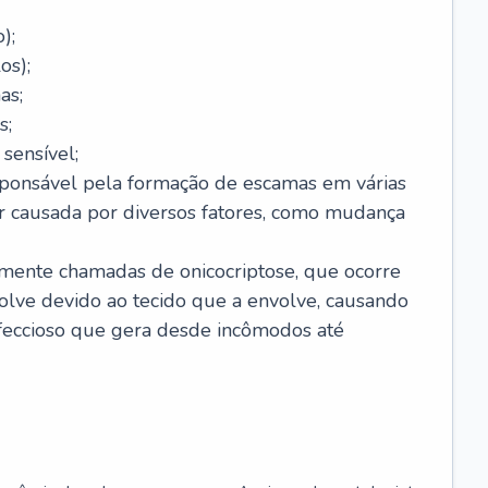
);
os);
as;
s;
sensível;
sponsável pela formação de escamas em várias
r causada por diversos fatores, como mudança
lmente chamadas de onicocriptose, que ocorre
lve devido ao tecido que a envolve, causando
nfeccioso que gera desde incômodos até