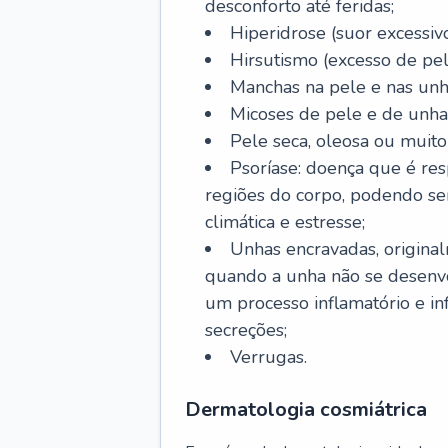
desconforto até feridas;
Hiperidrose (suor excessivo
Hirsutismo (excesso de pel
Manchas na pele e nas unh
Micoses de pele e de unha
Pele seca, oleosa ou muito 
Psoríase: doença que é re
regiões do corpo, podendo se
climática e estresse;
Unhas encravadas, origina
quando a unha não se desenvo
um processo inflamatório e i
secreções;
Verrugas.
Dermatologia cosmiátrica