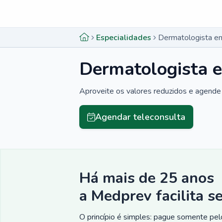
Menu lateral
Menu lateral
Especialidades
Dermatologista em
Dermatologista e
Aproveite os valores reduzidos e agende 
Agendar teleconsulta
Há mais de 25 anos
a Medprev facilita s
O princípio é simples: pague somente pelo