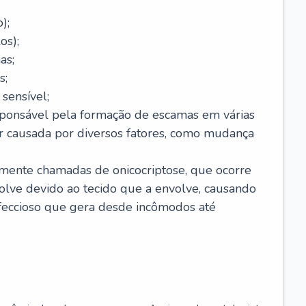
);
os);
as;
s;
sensível;
sponsável pela formação de escamas em várias
r causada por diversos fatores, como mudança
lmente chamadas de onicocriptose, que ocorre
lve devido ao tecido que a envolve, causando
nfeccioso que gera desde incômodos até