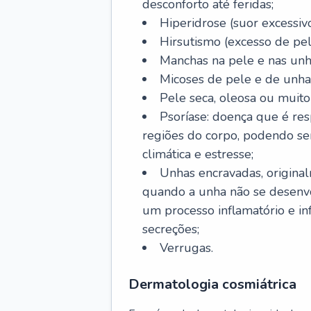
desconforto até feridas;
Hiperidrose (suor excessivo
Hirsutismo (excesso de pel
Manchas na pele e nas unh
Micoses de pele e de unha
Pele seca, oleosa ou muito 
Psoríase: doença que é re
regiões do corpo, podendo se
climática e estresse;
Unhas encravadas, origina
quando a unha não se desenvo
um processo inflamatório e i
secreções;
Verrugas.
Dermatologia cosmiátrica