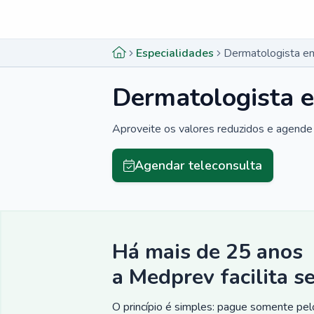
Menu lateral
Menu lateral
Especialidades
Dermatologista em
Dermatologista e
Aproveite os valores reduzidos e agende 
Agendar teleconsulta
Há mais de 25 anos
a Medprev facilita s
O princípio é simples: pague somente pelo