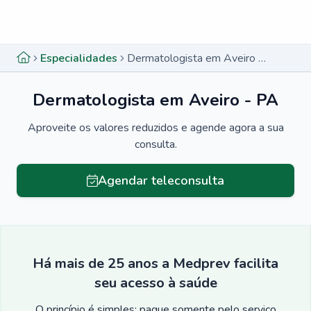
Menu lateral
Menu lateral
Especialidades
Dermatologista em Aveiro - PA
Dermatologista em Aveiro - PA
Aproveite os valores reduzidos e agende agora a sua
consulta.
Agendar teleconsulta
Há mais de 25 anos a Medprev facilita
seu acesso à saúde
O princípio é simples: pague somente pelo serviço