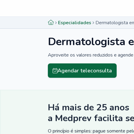
Menu lateral
Menu lateral
Especialidades
Dermatologista em
Dermatologista e
Aproveite os valores reduzidos e agende 
Agendar teleconsulta
Há mais de 25 anos
a Medprev facilita s
O princípio é simples: pague somente pelo