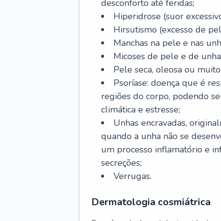
desconforto até feridas;
Hiperidrose (suor excessivo
Hirsutismo (excesso de pel
Manchas na pele e nas unh
Micoses de pele e de unha
Pele seca, oleosa ou muito 
Psoríase: doença que é re
regiões do corpo, podendo se
climática e estresse;
Unhas encravadas, origina
quando a unha não se desenvo
um processo inflamatório e i
secreções;
Verrugas.
Dermatologia cosmiátrica