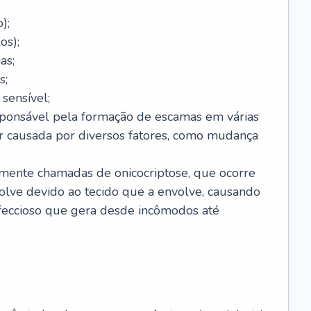
);
os);
as;
s;
sensível;
sponsável pela formação de escamas em várias
r causada por diversos fatores, como mudança
lmente chamadas de onicocriptose, que ocorre
lve devido ao tecido que a envolve, causando
nfeccioso que gera desde incômodos até