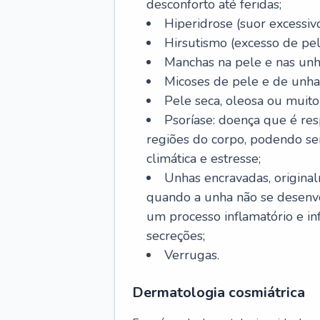
desconforto até feridas;
Hiperidrose (suor excessivo
Hirsutismo (excesso de pel
Manchas na pele e nas unh
Micoses de pele e de unha
Pele seca, oleosa ou muito 
Psoríase: doença que é re
regiões do corpo, podendo se
climática e estresse;
Unhas encravadas, origina
quando a unha não se desenvo
um processo inflamatório e i
secreções;
Verrugas.
Dermatologia cosmiátrica