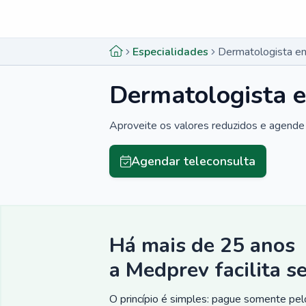
Menu lateral
Menu lateral
Especialidades
Dermatologista em
Dermatologista e
Aproveite os valores reduzidos e agende 
Agendar teleconsulta
Há mais de 25 anos
a Medprev facilita s
O princípio é simples: pague somente pelo