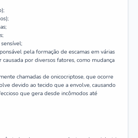
);
os);
as;
s;
sensível;
sponsável pela formação de escamas em várias
r causada por diversos fatores, como mudança
lmente chamadas de onicocriptose, que ocorre
lve devido ao tecido que a envolve, causando
nfeccioso que gera desde incômodos até