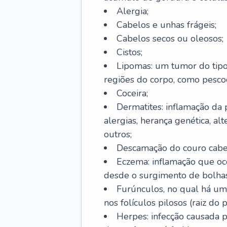
Alergia;
Cabelos e unhas frágeis;
Cabelos secos ou oleosos;
Cistos;
Lipomas: um tumor do tip
regiões do corpo, como pescoç
Coceira;
Dermatites: inflamação da 
alergias, herança genética, al
outros;
Descamação do couro cabel
Eczema: inflamação que oc
desde o surgimento de bolhas
Furúnculos, no qual há um
nos folículos pilosos (raiz do
Herpes: infecção causada 