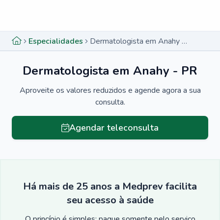
Menu lateral
Menu lateral
Especialidades
Dermatologista em Anahy - PR
Dermatologista em Anahy - PR
Aproveite os valores reduzidos e agende agora a sua
consulta.
Agendar teleconsulta
Há mais de 25 anos a Medprev facilita
seu acesso à saúde
O princípio é simples: pague somente pelo serviço