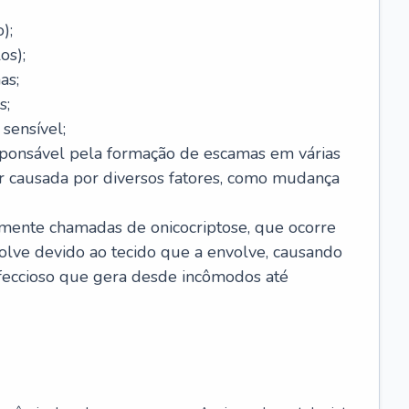
);
os);
as;
s;
sensível;
sponsável pela formação de escamas em várias
r causada por diversos fatores, como mudança
lmente chamadas de onicocriptose, que ocorre
lve devido ao tecido que a envolve, causando
nfeccioso que gera desde incômodos até