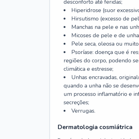
desconforto até feridas;
Hiperidrose (suor excessivo
Hirsutismo (excesso de pel
Manchas na pele e nas unh
Micoses de pele e de unha
Pele seca, oleosa ou muito 
Psoríase: doença que é re
regiões do corpo, podendo se
climática e estresse;
Unhas encravadas, origina
quando a unha não se desenvo
um processo inflamatório e i
secreções;
Verrugas.
Dermatologia cosmiátrica