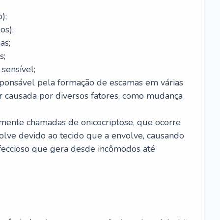
);
os);
as;
s;
sensível;
sponsável pela formação de escamas em várias
r causada por diversos fatores, como mudança
lmente chamadas de onicocriptose, que ocorre
lve devido ao tecido que a envolve, causando
nfeccioso que gera desde incômodos até