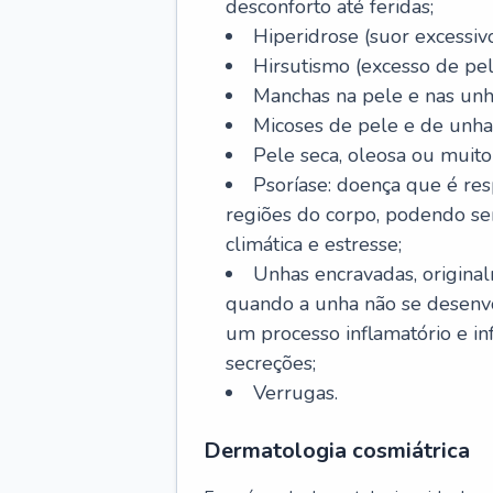
desconforto até feridas;
Hiperidrose (suor excessivo
Hirsutismo (excesso de pel
Manchas na pele e nas unh
Micoses de pele e de unha
Pele seca, oleosa ou muito 
Psoríase: doença que é re
regiões do corpo, podendo se
climática e estresse;
Unhas encravadas, origina
quando a unha não se desenvo
um processo inflamatório e i
secreções;
Verrugas.
Dermatologia cosmiátrica