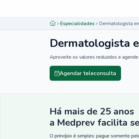
Menu lateral
Menu lateral
Especialidades
Dermatologista em
Dermatologista e
Aproveite os valores reduzidos e agende 
Agendar teleconsulta
Há mais de 25 anos
a Medprev facilita s
O princípio é simples: pague somente pelo