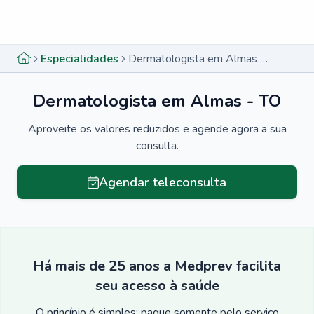
Menu lateral
Menu lateral
Especialidades
Dermatologista em Almas - TO
Dermatologista em Almas - TO
Aproveite os valores reduzidos e agende agora a sua
consulta.
Agendar teleconsulta
Há mais de 25 anos a Medprev facilita
seu acesso à saúde
O princípio é simples: pague somente pelo serviço