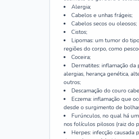
Alergia;
Cabelos e unhas frágeis;
Cabelos secos ou oleosos;
Cistos;
Lipomas: um tumor do tip
regiões do corpo, como pescoç
Coceira;
Dermatites: inflamação da 
alergias, herança genética, al
outros;
Descamação do couro cabel
Eczema: inflamação que oc
desde o surgimento de bolhas
Furúnculos, no qual há um
nos folículos pilosos (raiz do
Herpes: infecção causada 