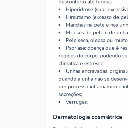
desconforto até feridas;
Hiperidrose (suor excessivo
Hirsutismo (excesso de pel
Manchas na pele e nas unh
Micoses de pele e de unha
Pele seca, oleosa ou muito 
Psoríase: doença que é re
regiões do corpo, podendo se
climática e estresse;
Unhas encravadas, origina
quando a unha não se desenvo
um processo inflamatório e i
secreções;
Verrugas.
Dermatologia cosmiátrica