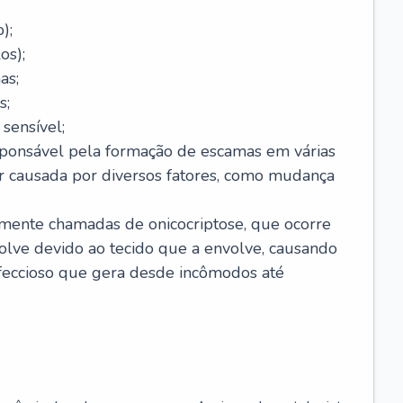
);
os);
as;
s;
sensível;
sponsável pela formação de escamas em várias
r causada por diversos fatores, como mudança
lmente chamadas de onicocriptose, que ocorre
lve devido ao tecido que a envolve, causando
nfeccioso que gera desde incômodos até