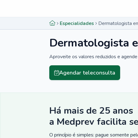
Menu lateral
Menu lateral
Especialidades
Dermatologista em
Dermatologista e
Aproveite os valores reduzidos e agende 
Agendar teleconsulta
Há mais de 25 anos
a Medprev facilita s
O princípio é simples: pague somente pelo