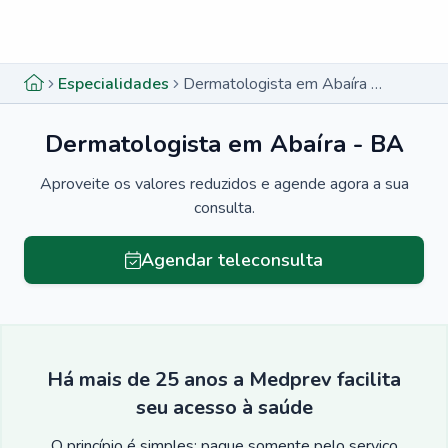
Menu lateral
Menu lateral
Especialidades
Dermatologista em Abaíra - BA
Dermatologista em Abaíra - BA
Aproveite os valores reduzidos e agende agora a sua
consulta.
Agendar teleconsulta
Há mais de 25 anos a Medprev facilita
seu acesso à saúde
O princípio é simples: pague somente pelo serviço