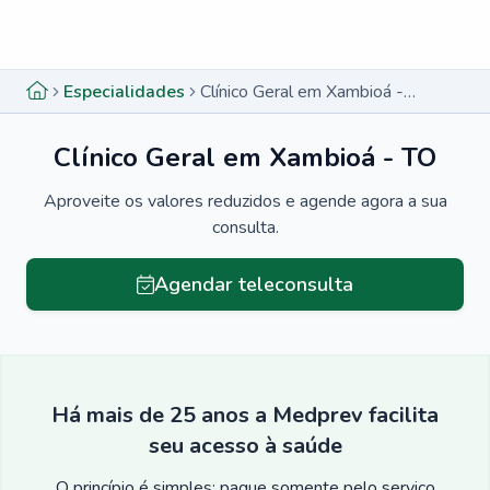
Menu lateral
Menu lateral
Especialidades
Clínico Geral em Xambioá - TO
Clínico Geral em Xambioá - TO
Aproveite os valores reduzidos e agende agora a sua
consulta.
Agendar teleconsulta
Há mais de 25 anos a Medprev facilita
seu acesso à saúde
O princípio é simples: pague somente pelo serviço