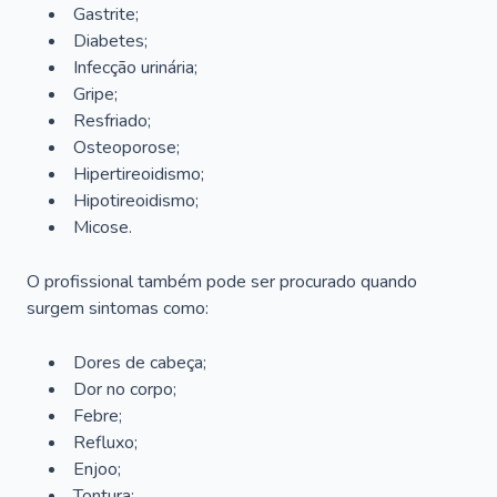
Gastrite;
Diabetes;
Infecção urinária;
Gripe;
Resfriado;
Osteoporose;
Hipertireoidismo;
Hipotireoidismo;
Micose.
O profissional também pode ser procurado quando
surgem sintomas como:
Dores de cabeça;
Dor no corpo;
Febre;
Refluxo;
Enjoo;
Tontura;