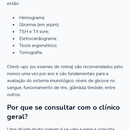
estão:
Hemograma;
Glicemia (em jejum);
TSH e T4 livre;
Eletrocardiograma;
Teste ergométrico;
Tomografia.
Check-ups (ou exames de rotina) são recomendados pelo
menos uma vez por ano e são fundamentais para a
avaliação do sistema imunológico, níveis de glicose no
sangue, funcionamento de rins, glândula tireóide, entre
outros.
Por que se consultar com o clínico
geral?
Uma dúvida muito comum é se vale a pena a consulta