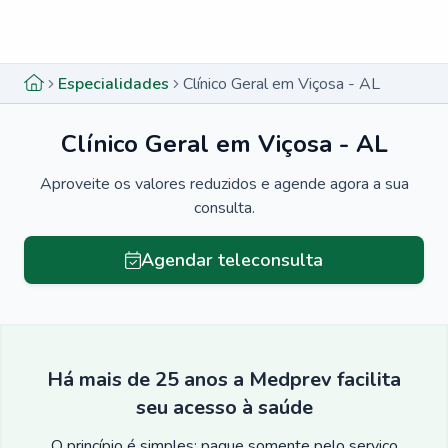
Menu lateral
Menu lateral
Especialidades
Clínico Geral em Viçosa - AL
Clínico Geral em Viçosa - AL
Aproveite os valores reduzidos e agende agora a sua
consulta.
Agendar teleconsulta
Há mais de 25 anos a Medprev facilita
seu acesso à saúde
O princípio é simples: pague somente pelo serviço