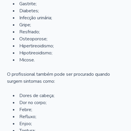
Gastrite;
Diabetes;
Infecção urinária;
Gripe;
Resfriado;
Osteoporose;
Hipertireoidismo;
Hipotireoidismo;
Micose.
O profissional também pode ser procurado quando
surgem sintomas como:
Dores de cabeça;
Dor no corpo;
Febre;
Refluxo;
Enjoo;
Tontura;