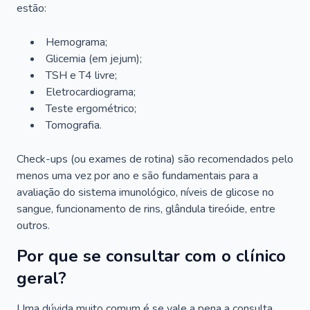
estão:
Hemograma;
Glicemia (em jejum);
TSH e T4 livre;
Eletrocardiograma;
Teste ergométrico;
Tomografia.
Check-ups (ou exames de rotina) são recomendados pelo
menos uma vez por ano e são fundamentais para a
avaliação do sistema imunológico, níveis de glicose no
sangue, funcionamento de rins, glândula tireóide, entre
outros.
Por que se consultar com o clínico
geral?
Uma dúvida muito comum é se vale a pena a consulta