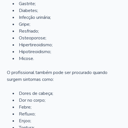
Gastrite;
Diabetes;
Infecção urinária;
Gripe;
Resfriado;
Osteoporose;
Hipertireoidismo;
Hipotireoidismo;
Micose.
O profissional também pode ser procurado quando
surgem sintomas como:
Dores de cabeça;
Dor no corpo;
Febre;
Refluxo;
Enjoo;
Tontura;