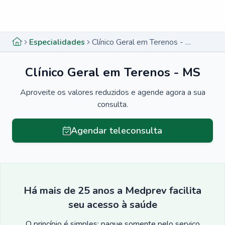
Menu lateral
Menu lateral
Especialidades
Clínico Geral em Terenos - MS
Clínico Geral em Terenos - MS
Aproveite os valores reduzidos e agende agora a sua
consulta.
Agendar teleconsulta
Há mais de 25 anos a Medprev facilita
seu acesso à saúde
O princípio é simples: pague somente pelo serviço