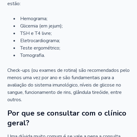
estão:
Hemograma;
Glicemia (em jejum);
TSH e T4 livre;
Eletrocardiograma;
Teste ergométrico;
Tomografia.
Check-ups (ou exames de rotina) são recomendados pelo
menos uma vez por ano e são fundamentais para a
avaliação do sistema imunológico, níveis de glicose no
sangue, funcionamento de rins, glândula tireóide, entre
outros.
Por que se consultar com o clínico
geral?
Uma dúvida muito comum é se vale a pena a consulta