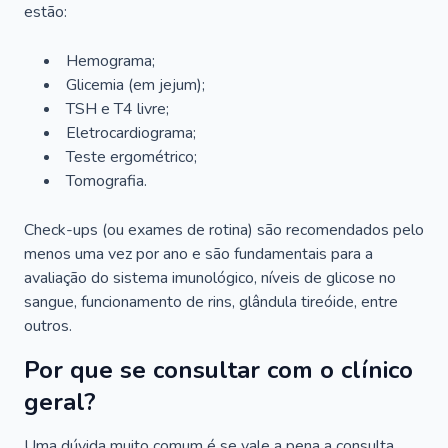
estão:
Hemograma;
Glicemia (em jejum);
TSH e T4 livre;
Eletrocardiograma;
Teste ergométrico;
Tomografia.
Check-ups (ou exames de rotina) são recomendados pelo
menos uma vez por ano e são fundamentais para a
avaliação do sistema imunológico, níveis de glicose no
sangue, funcionamento de rins, glândula tireóide, entre
outros.
Por que se consultar com o clínico
geral?
Uma dúvida muito comum é se vale a pena a consulta