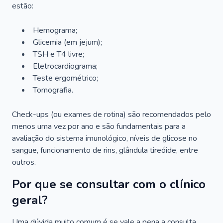
estão:
Hemograma;
Glicemia (em jejum);
TSH e T4 livre;
Eletrocardiograma;
Teste ergométrico;
Tomografia.
Check-ups (ou exames de rotina) são recomendados pelo
menos uma vez por ano e são fundamentais para a
avaliação do sistema imunológico, níveis de glicose no
sangue, funcionamento de rins, glândula tireóide, entre
outros.
Por que se consultar com o clínico
geral?
Uma dúvida muito comum é se vale a pena a consulta