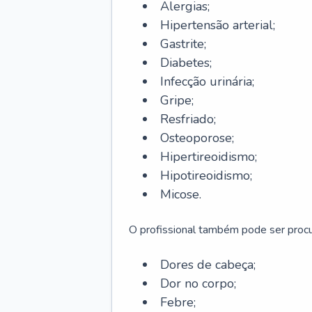
Alergias;
Hipertensão arterial;
Gastrite;
Diabetes;
Infecção urinária;
Gripe;
Resfriado;
Osteoporose;
Hipertireoidismo;
Hipotireoidismo;
Micose.
O profissional também pode ser pro
Dores de cabeça;
Dor no corpo;
Febre;