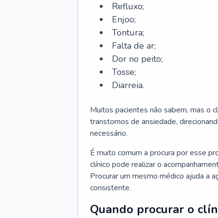
Refluxo;
Enjoo;
Tontura;
Falta de ar;
Dor no peito;
Tosse;
Diarreia.
Muitos pacientes não sabem, mas o cl
transtornos de ansiedade, direcionand
necessário.
É muito comum a procura por esse pr
clínico pode realizar o acompanhament
Procurar um mesmo médico ajuda a agil
consistente.
Quando procurar o clín