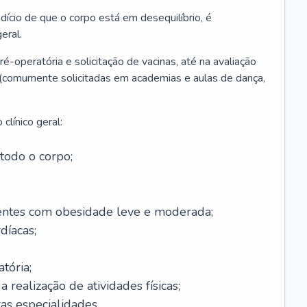
ício de que o corpo está em desequilíbrio, é
eral.
é-operatória e solicitação de vacinas, até na avaliação
as (comumente solicitadas em academias e aulas de dança,
clínico geral:
todo o corpo;
ntes com obesidade leve e moderada;
díacas;
tória;
 realização de atividades físicas;
s especialidades.