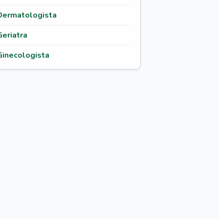
Dermatologista
Geriatra
Ginecologista