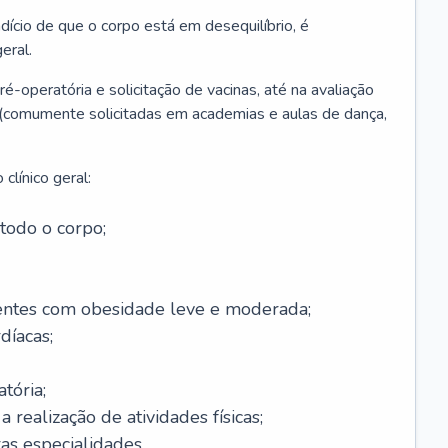
ício de que o corpo está em desequilíbrio, é
eral.
é-operatória e solicitação de vacinas, até na avaliação
as (comumente solicitadas em academias e aulas de dança,
clínico geral:
todo o corpo;
ntes com obesidade leve e moderada;
díacas;
tória;
 realização de atividades físicas;
s especialidades.