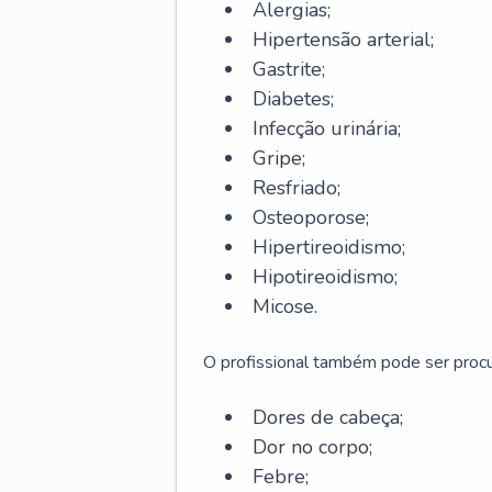
Alergias;
Hipertensão arterial;
Gastrite;
Diabetes;
Infecção urinária;
Gripe;
Resfriado;
Osteoporose;
Hipertireoidismo;
Hipotireoidismo;
Micose.
O profissional também pode ser pro
Dores de cabeça;
Dor no corpo;
Febre;