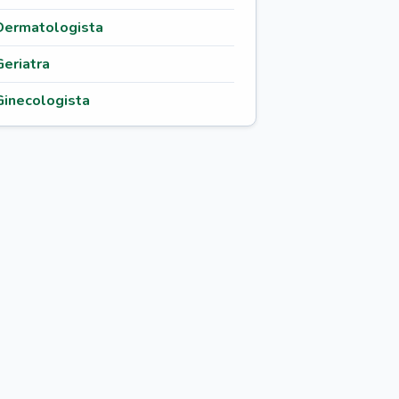
Dermatologista
Geriatra
Ginecologista