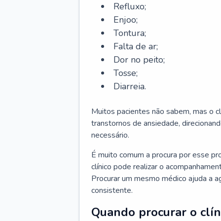
Refluxo;
Enjoo;
Tontura;
Falta de ar;
Dor no peito;
Tosse;
Diarreia.
Muitos pacientes não sabem, mas o cl
transtornos de ansiedade, direcionand
necessário.
É muito comum a procura por esse pr
clínico pode realizar o acompanhament
Procurar um mesmo médico ajuda a agil
consistente.
Quando procurar o clín