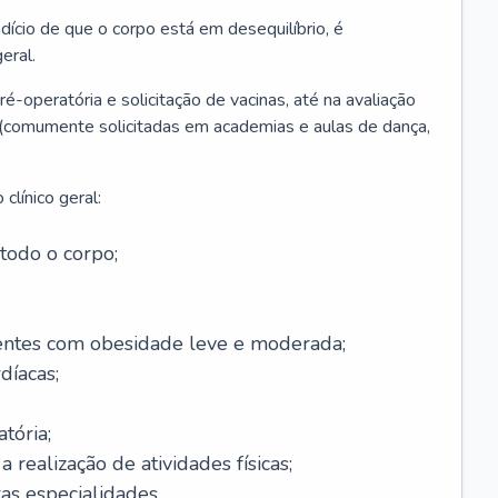
ício de que o corpo está em desequilíbrio, é
eral.
é-operatória e solicitação de vacinas, até na avaliação
as (comumente solicitadas em academias e aulas de dança,
clínico geral:
todo o corpo;
ntes com obesidade leve e moderada;
díacas;
tória;
 realização de atividades físicas;
s especialidades.