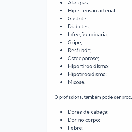
Alergias;
Hipertensão arterial;
Gastrite;
Diabetes;
Infecção urinária;
Gripe;
Resfriado;
Osteoporose;
Hipertireoidismo;
Hipotireoidismo;
Micose.
O profissional também pode ser pro
Dores de cabeça;
Dor no corpo;
Febre;