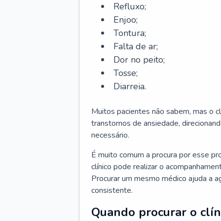
Refluxo;
Enjoo;
Tontura;
Falta de ar;
Dor no peito;
Tosse;
Diarreia.
Muitos pacientes não sabem, mas o cl
transtornos de ansiedade, direcionand
necessário.
É muito comum a procura por esse pr
clínico pode realizar o acompanhament
Procurar um mesmo médico ajuda a agil
consistente.
Quando procurar o clín