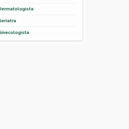
Dermatologista
Geriatra
Ginecologista