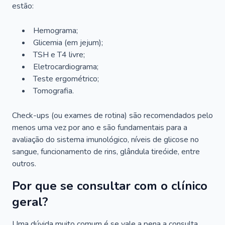
estão:
Hemograma;
Glicemia (em jejum);
TSH e T4 livre;
Eletrocardiograma;
Teste ergométrico;
Tomografia.
Check-ups (ou exames de rotina) são recomendados pelo
menos uma vez por ano e são fundamentais para a
avaliação do sistema imunológico, níveis de glicose no
sangue, funcionamento de rins, glândula tireóide, entre
outros.
Por que se consultar com o clínico
geral?
Uma dúvida muito comum é se vale a pena a consulta