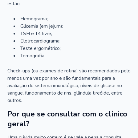
estão:
Hemograma;
Glicemia (em jejum);
TSH e T4 livre;
Eletrocardiograma;
Teste ergométrico;
Tomografia.
Check-ups (ou exames de rotina) são recomendados pelo
menos uma vez por ano e são fundamentais para a
avaliação do sistema imunológico, níveis de glicose no
sangue, funcionamento de rins, glândula tireóide, entre
outros.
Por que se consultar com o clínico
geral?
Uma dúvida muito comum é se vale a pena a consulta