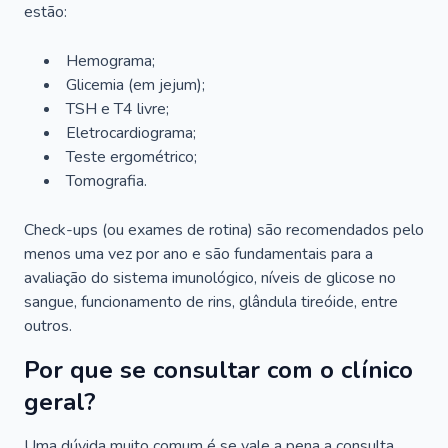
estão:
Hemograma;
Glicemia (em jejum);
TSH e T4 livre;
Eletrocardiograma;
Teste ergométrico;
Tomografia.
Check-ups (ou exames de rotina) são recomendados pelo
menos uma vez por ano e são fundamentais para a
avaliação do sistema imunológico, níveis de glicose no
sangue, funcionamento de rins, glândula tireóide, entre
outros.
Por que se consultar com o clínico
geral?
Uma dúvida muito comum é se vale a pena a consulta