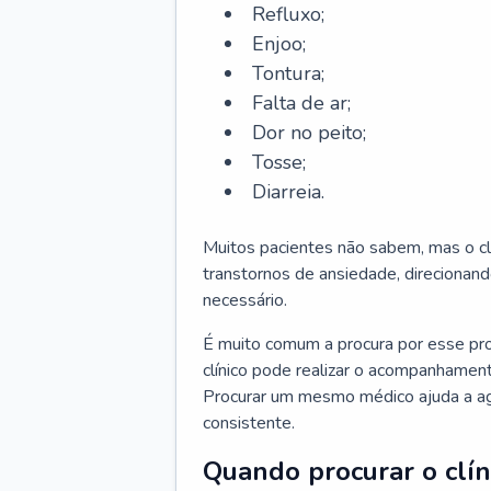
Refluxo;
Enjoo;
Tontura;
Falta de ar;
Dor no peito;
Tosse;
Diarreia.
Muitos pacientes não sabem, mas o cl
transtornos de ansiedade, direcionand
necessário.
É muito comum a procura por esse pr
clínico pode realizar o acompanhament
Procurar um mesmo médico ajuda a agil
consistente.
Quando procurar o clín