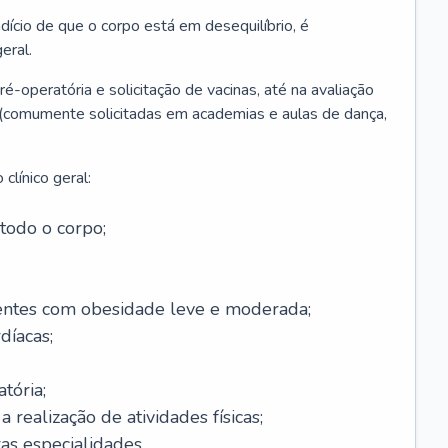
ício de que o corpo está em desequilíbrio, é
eral.
é-operatória e solicitação de vacinas, até na avaliação
as (comumente solicitadas em academias e aulas de dança,
clínico geral:
todo o corpo;
ntes com obesidade leve e moderada;
díacas;
tória;
 realização de atividades físicas;
s especialidades.