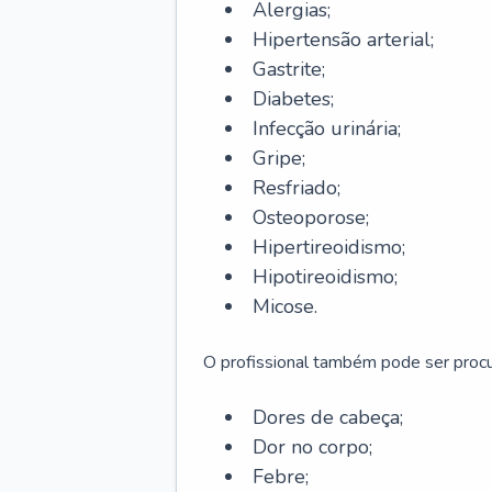
Alergias;
Hipertensão arterial;
Gastrite;
Diabetes;
Infecção urinária;
Gripe;
Resfriado;
Osteoporose;
Hipertireoidismo;
Hipotireoidismo;
Micose.
O profissional também pode ser pro
Dores de cabeça;
Dor no corpo;
Febre;