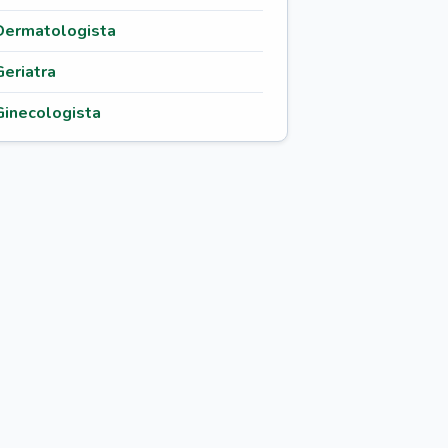
Dermatologista
Geriatra
Ginecologista