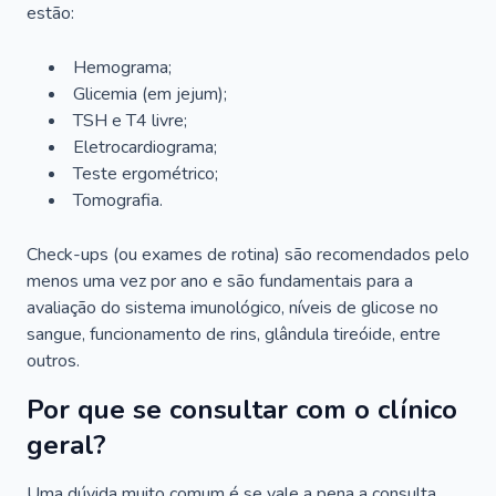
estão:
Hemograma;
Glicemia (em jejum);
TSH e T4 livre;
Eletrocardiograma;
Teste ergométrico;
Tomografia.
Check-ups (ou exames de rotina) são recomendados pelo
menos uma vez por ano e são fundamentais para a
avaliação do sistema imunológico, níveis de glicose no
sangue, funcionamento de rins, glândula tireóide, entre
outros.
Por que se consultar com o clínico
geral?
Uma dúvida muito comum é se vale a pena a consulta