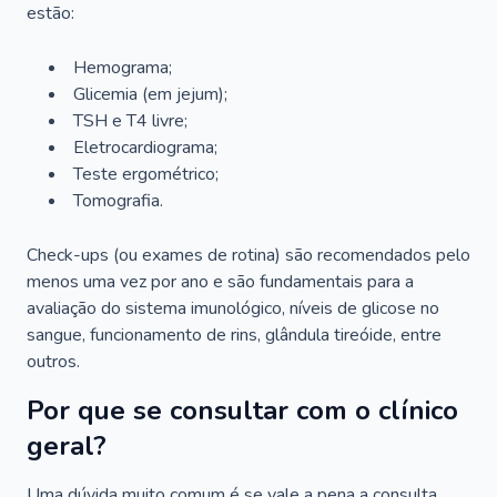
estão:
Hemograma;
Glicemia (em jejum);
TSH e T4 livre;
Eletrocardiograma;
Teste ergométrico;
Tomografia.
Check-ups (ou exames de rotina) são recomendados pelo
menos uma vez por ano e são fundamentais para a
avaliação do sistema imunológico, níveis de glicose no
sangue, funcionamento de rins, glândula tireóide, entre
outros.
Por que se consultar com o clínico
geral?
Uma dúvida muito comum é se vale a pena a consulta