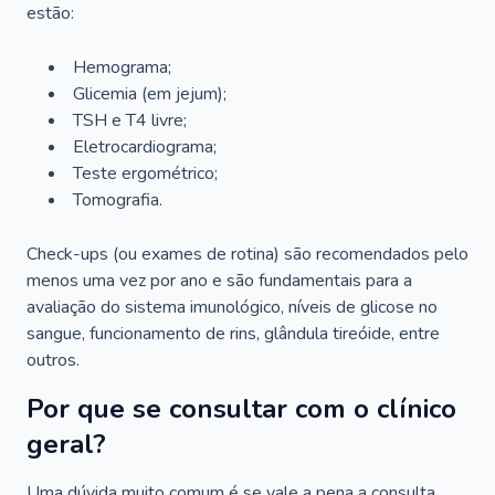
estão:
Hemograma;
Glicemia (em jejum);
TSH e T4 livre;
Eletrocardiograma;
Teste ergométrico;
Tomografia.
Check-ups (ou exames de rotina) são recomendados pelo
menos uma vez por ano e são fundamentais para a
avaliação do sistema imunológico, níveis de glicose no
sangue, funcionamento de rins, glândula tireóide, entre
outros.
Por que se consultar com o clínico
geral?
Uma dúvida muito comum é se vale a pena a consulta