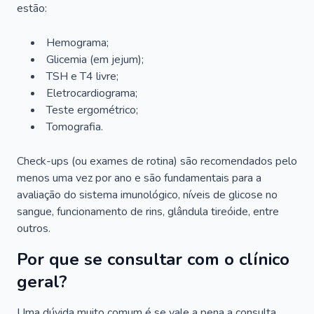
estão:
Hemograma;
Glicemia (em jejum);
TSH e T4 livre;
Eletrocardiograma;
Teste ergométrico;
Tomografia.
Check-ups (ou exames de rotina) são recomendados pelo
menos uma vez por ano e são fundamentais para a
avaliação do sistema imunológico, níveis de glicose no
sangue, funcionamento de rins, glândula tireóide, entre
outros.
Por que se consultar com o clínico
geral?
Uma dúvida muito comum é se vale a pena a consulta