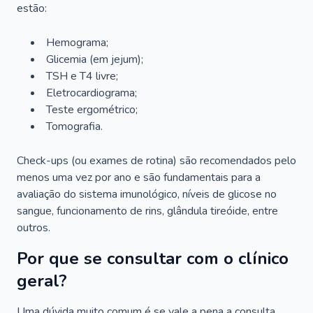
estão:
Hemograma;
Glicemia (em jejum);
TSH e T4 livre;
Eletrocardiograma;
Teste ergométrico;
Tomografia.
Check-ups (ou exames de rotina) são recomendados pelo
menos uma vez por ano e são fundamentais para a
avaliação do sistema imunológico, níveis de glicose no
sangue, funcionamento de rins, glândula tireóide, entre
outros.
Por que se consultar com o clínico
geral?
Uma dúvida muito comum é se vale a pena a consulta