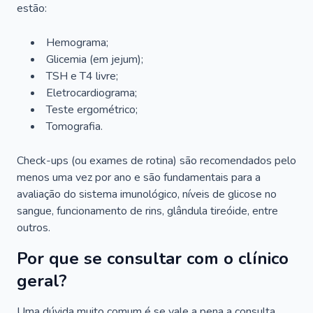
estão:
Hemograma;
Glicemia (em jejum);
TSH e T4 livre;
Eletrocardiograma;
Teste ergométrico;
Tomografia.
Check-ups (ou exames de rotina) são recomendados pelo
menos uma vez por ano e são fundamentais para a
avaliação do sistema imunológico, níveis de glicose no
sangue, funcionamento de rins, glândula tireóide, entre
outros.
Por que se consultar com o clínico
geral?
Uma dúvida muito comum é se vale a pena a consulta