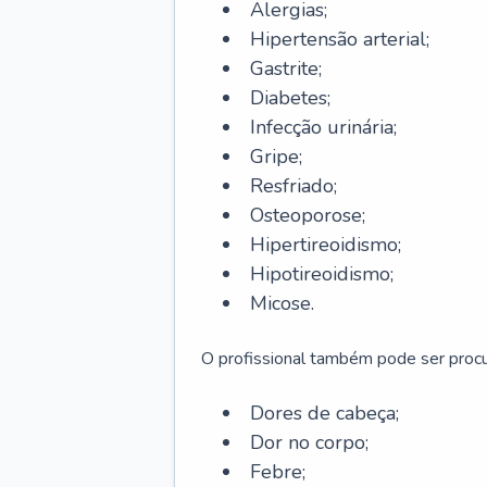
Alergias;
Hipertensão arterial;
Gastrite;
Diabetes;
Infecção urinária;
Gripe;
Resfriado;
Osteoporose;
Hipertireoidismo;
Hipotireoidismo;
Micose.
O profissional também pode ser pro
Dores de cabeça;
Dor no corpo;
Febre;