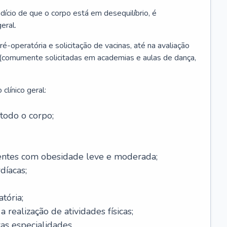
ício de que o corpo está em desequilíbrio, é
eral.
é-operatória e solicitação de vacinas, até na avaliação
as (comumente solicitadas em academias e aulas de dança,
clínico geral:
todo o corpo;
ntes com obesidade leve e moderada;
díacas;
tória;
 realização de atividades físicas;
s especialidades.