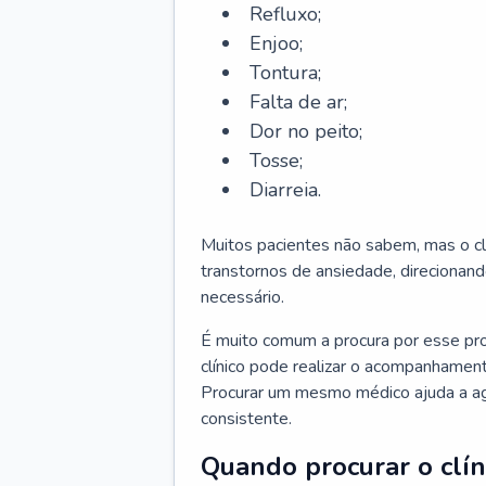
Refluxo;
Enjoo;
Tontura;
Falta de ar;
Dor no peito;
Tosse;
Diarreia.
Muitos pacientes não sabem, mas o cl
transtornos de ansiedade, direcionand
necessário.
É muito comum a procura por esse pr
clínico pode realizar o acompanhament
Procurar um mesmo médico ajuda a agil
consistente.
Quando procurar o clín