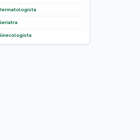
Dermatologista
Geriatra
Ginecologista