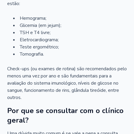
estão:
Hemograma;
Glicemia (em jejum);
TSH e T4 livre;
Eletrocardiograma;
Teste ergométrico;
Tomografia.
Check-ups (ou exames de rotina) são recomendados pelo
menos uma vez por ano e são fundamentais para a
avaliação do sistema imunológico, níveis de glicose no
sangue, funcionamento de rins, glândula tireóide, entre
outros.
Por que se consultar com o clínico
geral?
Uma dúvida muito comum é se vale a pena a consulta