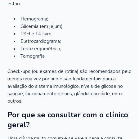
estão:
Hemograma;
Glicemia (em jejum);
TSH e T4 livre;
Eletrocardiograma;
Teste ergométrico;
Tomografia.
Check-ups (ou exames de rotina) são recomendados pelo
menos uma vez por ano e são fundamentais para a
avaliação do sistema imunológico, níveis de glicose no
sangue, funcionamento de rins, glândula tireóide, entre
outros.
Por que se consultar com o clínico
geral?
Uma dúvida muito comum é se vale a pena a consulta