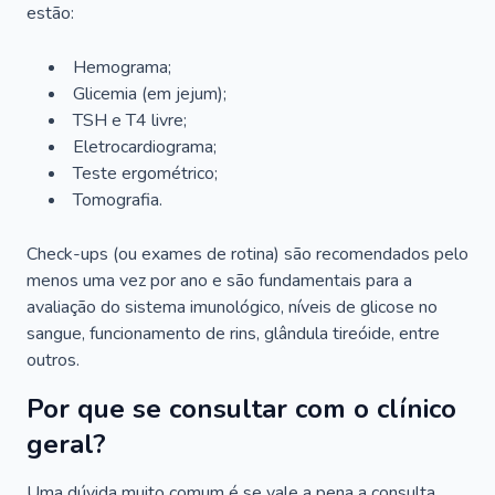
estão:
Hemograma;
Glicemia (em jejum);
TSH e T4 livre;
Eletrocardiograma;
Teste ergométrico;
Tomografia.
Check-ups (ou exames de rotina) são recomendados pelo
menos uma vez por ano e são fundamentais para a
avaliação do sistema imunológico, níveis de glicose no
sangue, funcionamento de rins, glândula tireóide, entre
outros.
Por que se consultar com o clínico
geral?
Uma dúvida muito comum é se vale a pena a consulta