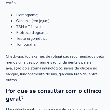
estão:
Hemograma;
Glicemia (em jejum);
TSH e T4 livre;
Eletrocardiograma;
Teste ergométrico;
Tomografia.
Check-ups (ou exames de rotina) são recomendados pelo
menos uma vez por ano e são fundamentais para a
avaliação do sistema imunológico, níveis de glicose no
sangue, funcionamento de rins, glândula tireóide, entre
outros.
Por que se consultar com o clínico
geral?
Uma dúvida muito comum é se vale a pena a consulta