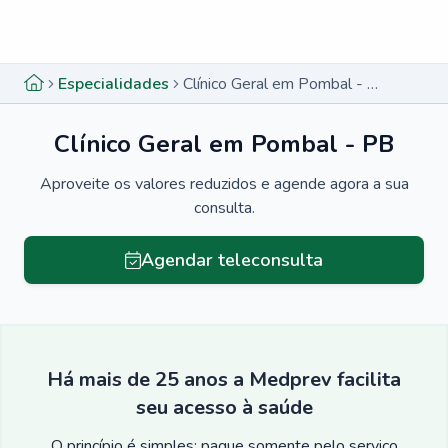
Menu lateral
Menu lateral
Especialidades
Clínico Geral em Pombal - PB
Clínico Geral em Pombal - PB
Aproveite os valores reduzidos e agende agora a sua
consulta.
Agendar teleconsulta
Há mais de 25 anos a Medprev facilita
seu acesso à saúde
O princípio é simples: pague somente pelo serviço