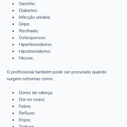
Gastrite;
Diabetes;
Infecção urinária;
Gripe;
Resfriado;
Osteoporose;
Hipertireoidismo;
Hipotireoidismo;
Micose.
O profissional também pode ser procurado quando
surgem sintomas como:
Dores de cabeça;
Dor no corpo;
Febre;
Refluxo;
Enjoo;
Tontura;