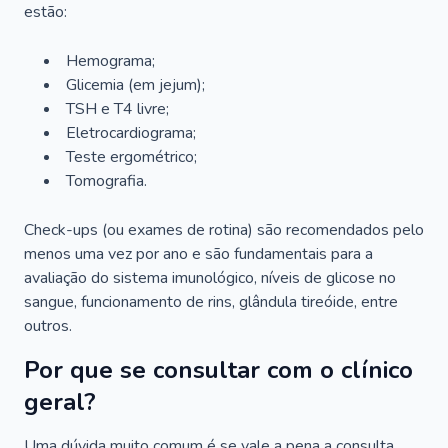
estão:
Hemograma;
Glicemia (em jejum);
TSH e T4 livre;
Eletrocardiograma;
Teste ergométrico;
Tomografia.
Check-ups (ou exames de rotina) são recomendados pelo
menos uma vez por ano e são fundamentais para a
avaliação do sistema imunológico, níveis de glicose no
sangue, funcionamento de rins, glândula tireóide, entre
outros.
Por que se consultar com o clínico
geral?
Uma dúvida muito comum é se vale a pena a consulta