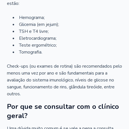
estão:
Hemograma;
Glicemia (em jejum);
TSH e T4 livre;
Eletrocardiograma;
Teste ergométrico;
Tomografia.
Check-ups (ou exames de rotina) são recomendados pelo
menos uma vez por ano e são fundamentais para a
avaliação do sistema imunológico, níveis de glicose no
sangue, funcionamento de rins, glândula tireóide, entre
outros.
Por que se consultar com o clínico
geral?
Uma dúvida muito comum é se vale a pena a consulta