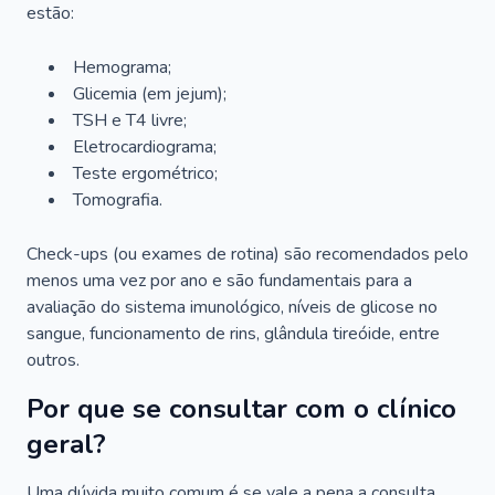
estão:
Hemograma;
Glicemia (em jejum);
TSH e T4 livre;
Eletrocardiograma;
Teste ergométrico;
Tomografia.
Check-ups (ou exames de rotina) são recomendados pelo
menos uma vez por ano e são fundamentais para a
avaliação do sistema imunológico, níveis de glicose no
sangue, funcionamento de rins, glândula tireóide, entre
outros.
Por que se consultar com o clínico
geral?
Uma dúvida muito comum é se vale a pena a consulta