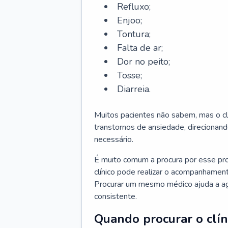
Refluxo;
Enjoo;
Tontura;
Falta de ar;
Dor no peito;
Tosse;
Diarreia.
Muitos pacientes não sabem, mas o cl
transtornos de ansiedade, direcionand
necessário.
É muito comum a procura por esse pr
clínico pode realizar o acompanhament
Procurar um mesmo médico ajuda a agil
consistente.
Quando procurar o clín