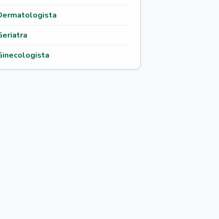
Dermatologista
Geriatra
Ginecologista