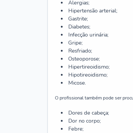
Alergias;
Hipertensão arterial;
Gastrite;
Diabetes;
Infecção urinária;
Gripe;
Resfriado;
Osteoporose;
Hipertireoidismo;
Hipotireoidismo;
Micose.
O profissional também pode ser pro
Dores de cabeça;
Dor no corpo;
Febre;