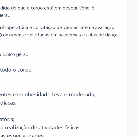
ício de que o corpo está em desequilíbrio, é
eral.
é-operatória e solicitação de vacinas, até na avaliação
as (comumente solicitadas em academias e aulas de dança,
clínico geral:
todo o corpo;
ntes com obesidade leve e moderada;
díacas;
tória;
 realização de atividades físicas;
s especialidades.