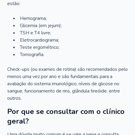
estão:
Hemograma;
Glicemia (em jejum);
TSH e T4 livre;
Eletrocardiograma;
Teste ergométrico;
Tomografia.
Check-ups (ou exames de rotina) são recomendados pelo
menos uma vez por ano e são fundamentais para a
avaliação do sistema imunológico, níveis de glicose no
sangue, funcionamento de rins, glândula tireóide, entre
outros.
Por que se consultar com o clínico
geral?
Uma dúvida muito comum é se vale a pena a consulta