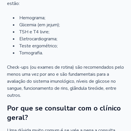
estão:
Hemograma;
Glicemia (em jejum);
TSH e T4 livre;
Eletrocardiograma;
Teste ergométrico;
Tomografia.
Check-ups (ou exames de rotina) são recomendados pelo
menos uma vez por ano e são fundamentais para a
avaliação do sistema imunológico, níveis de glicose no
sangue, funcionamento de rins, glândula tireóide, entre
outros.
Por que se consultar com o clínico
geral?
Uma dúvida muito comum é se vale a pena a consulta