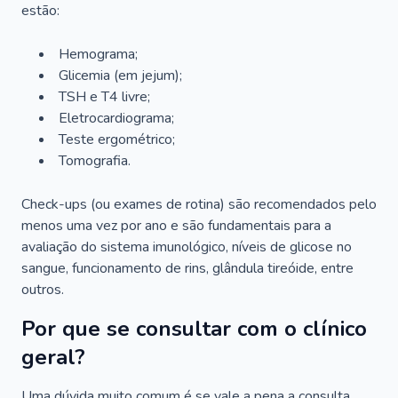
estão:
Hemograma;
Glicemia (em jejum);
TSH e T4 livre;
Eletrocardiograma;
Teste ergométrico;
Tomografia.
Check-ups (ou exames de rotina) são recomendados pelo
menos uma vez por ano e são fundamentais para a
avaliação do sistema imunológico, níveis de glicose no
sangue, funcionamento de rins, glândula tireóide, entre
outros.
Por que se consultar com o clínico
geral?
Uma dúvida muito comum é se vale a pena a consulta