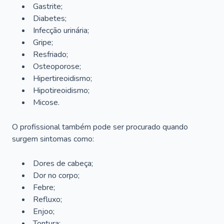
Gastrite;
Diabetes;
Infecção urinária;
Gripe;
Resfriado;
Osteoporose;
Hipertireoidismo;
Hipotireoidismo;
Micose.
O profissional também pode ser procurado quando
surgem sintomas como:
Dores de cabeça;
Dor no corpo;
Febre;
Refluxo;
Enjoo;
Tontura;