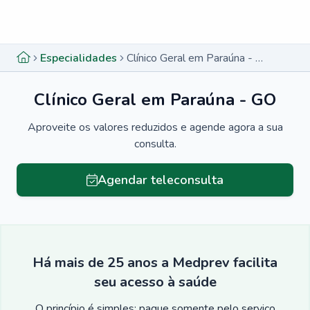
Menu lateral
Menu lateral
Especialidades
Clínico Geral em Paraúna - GO
Clínico Geral em Paraúna - GO
Aproveite os valores reduzidos e agende agora a sua
consulta.
Agendar teleconsulta
Há mais de 25 anos a Medprev facilita
seu acesso à saúde
O princípio é simples: pague somente pelo serviço