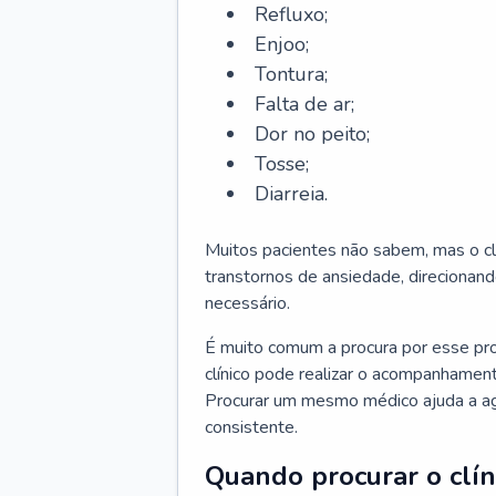
Refluxo;
Enjoo;
Tontura;
Falta de ar;
Dor no peito;
Tosse;
Diarreia.
Muitos pacientes não sabem, mas o cl
transtornos de ansiedade, direcionand
necessário.
É muito comum a procura por esse pr
clínico pode realizar o acompanhament
Procurar um mesmo médico ajuda a agil
consistente.
Quando procurar o clín