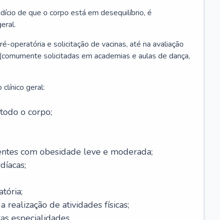
ício de que o corpo está em desequilíbrio, é
eral.
é-operatória e solicitação de vacinas, até na avaliação
as (comumente solicitadas em academias e aulas de dança,
clínico geral:
todo o corpo;
ntes com obesidade leve e moderada;
díacas;
tória;
 realização de atividades físicas;
s especialidades.