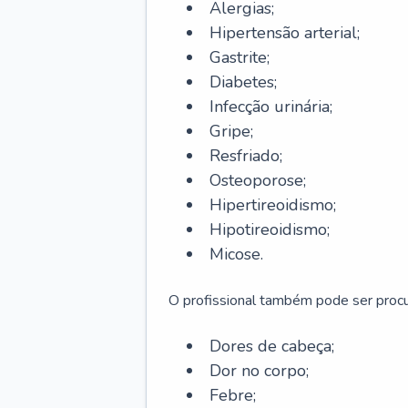
Alergias;
Hipertensão arterial;
Gastrite;
Diabetes;
Infecção urinária;
Gripe;
Resfriado;
Osteoporose;
Hipertireoidismo;
Hipotireoidismo;
Micose.
O profissional também pode ser pro
Dores de cabeça;
Dor no corpo;
Febre;