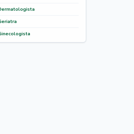
Dermatologista
Geriatra
Ginecologista