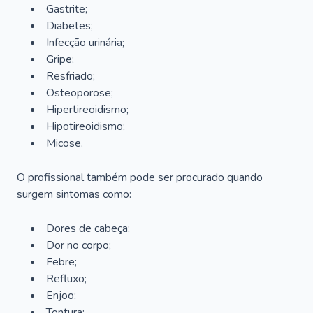
Gastrite;
Diabetes;
Infecção urinária;
Gripe;
Resfriado;
Osteoporose;
Hipertireoidismo;
Hipotireoidismo;
Micose.
O profissional também pode ser procurado quando
surgem sintomas como:
Dores de cabeça;
Dor no corpo;
Febre;
Refluxo;
Enjoo;
Tontura;