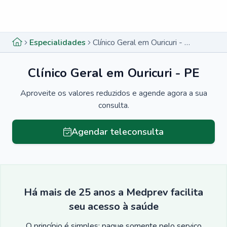
Menu lateral
Menu lateral
Especialidades
Clínico Geral em Ouricuri - PE
Clínico Geral em Ouricuri - PE
Aproveite os valores reduzidos e agende agora a sua
consulta.
Agendar teleconsulta
Há mais de 25 anos a Medprev facilita
seu acesso à saúde
O princípio é simples: pague somente pelo serviço