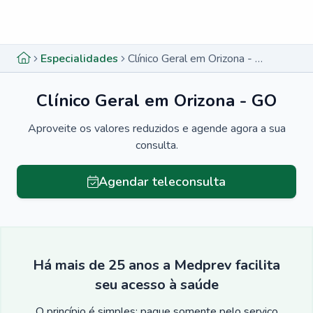
Menu lateral
Menu lateral
Especialidades
Clínico Geral em Orizona - GO
Clínico Geral em Orizona - GO
Aproveite os valores reduzidos e agende agora a sua
consulta.
Agendar teleconsulta
Há mais de 25 anos a Medprev facilita
seu acesso à saúde
O princípio é simples: pague somente pelo serviço