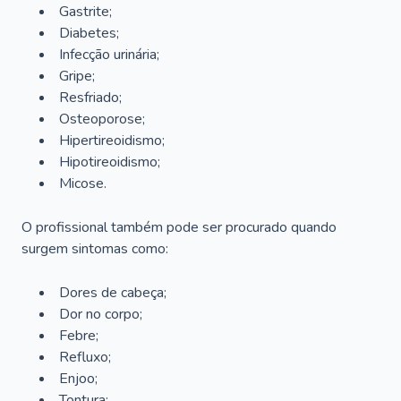
Gastrite;
Diabetes;
Infecção urinária;
Gripe;
Resfriado;
Osteoporose;
Hipertireoidismo;
Hipotireoidismo;
Micose.
O profissional também pode ser procurado quando
surgem sintomas como:
Dores de cabeça;
Dor no corpo;
Febre;
Refluxo;
Enjoo;
Tontura;