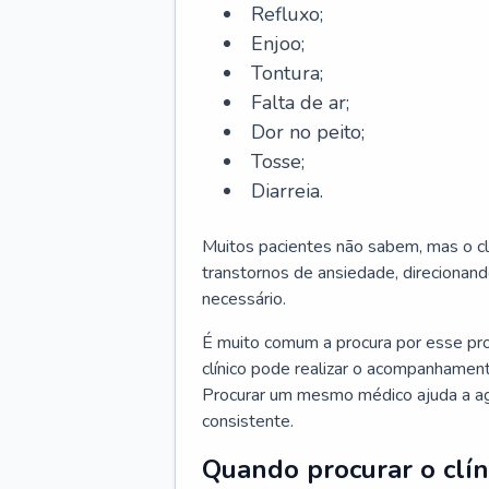
Refluxo;
Enjoo;
Tontura;
Falta de ar;
Dor no peito;
Tosse;
Diarreia.
Muitos pacientes não sabem, mas o cl
transtornos de ansiedade, direcionand
necessário.
É muito comum a procura por esse pr
clínico pode realizar o acompanhament
Procurar um mesmo médico ajuda a agil
consistente.
Quando procurar o clín