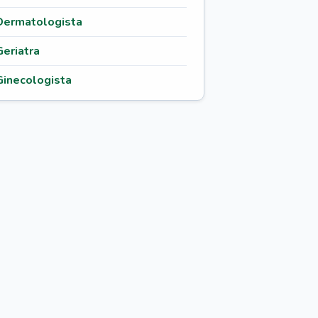
Dermatologista
Geriatra
Ginecologista