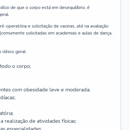
ício de que o corpo está em desequilíbrio, é
eral.
é-operatória e solicitação de vacinas, até na avaliação
as (comumente solicitadas em academias e aulas de dança,
clínico geral:
todo o corpo;
ntes com obesidade leve e moderada;
díacas;
tória;
 realização de atividades físicas;
s especialidades.