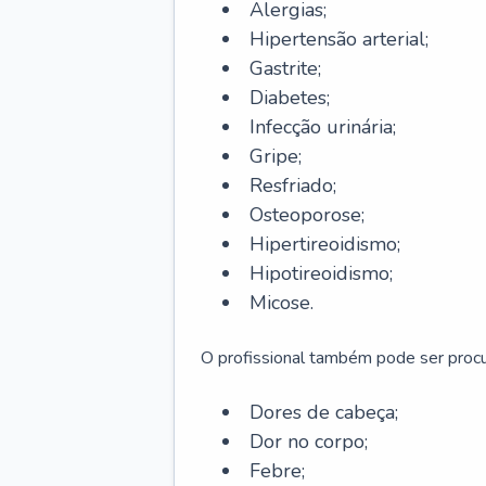
Alergias;
Hipertensão arterial;
Gastrite;
Diabetes;
Infecção urinária;
Gripe;
Resfriado;
Osteoporose;
Hipertireoidismo;
Hipotireoidismo;
Micose.
O profissional também pode ser pro
Dores de cabeça;
Dor no corpo;
Febre;