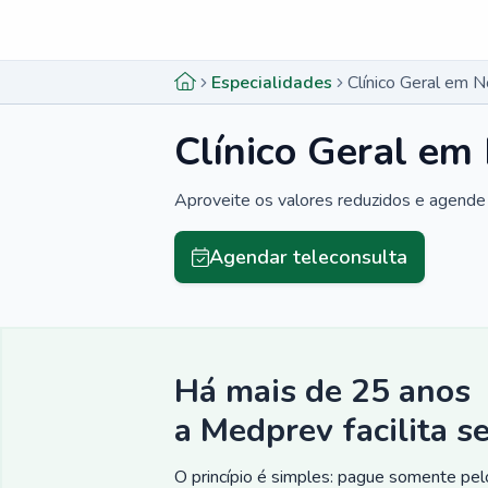
Menu lateral
Menu lateral
Especialidades
Clínico Geral em 
Clínico Geral em
Aproveite os valores reduzidos e agende 
Agendar teleconsulta
Há mais de 25 anos
a Medprev facilita s
O princípio é simples: pague somente pelo